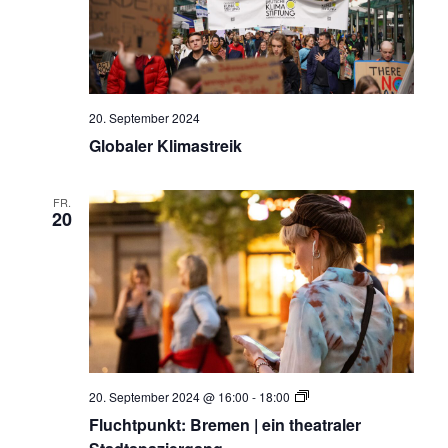
Ansi
Navi
20. September 2024
Globaler Klimastreik
FR.
20
Fluchtpunkt:
20. September 2024 @ 16:00
-
18:00
Bremen
Fluchtpunkt: Bremen | ein theatraler
I
Bewegter