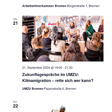
Eintritt
in
Arbeitnehmerkammer Bremen
Bürgerstraße 1, Bremen
die
Klimazone
SA.
21
21. September 2024 @ 19:00
-
21:30
Zukunftsgespräche im UMZU:
Klimamigration – rette sich wer kann?
UMZU Bremen
Papenstraße 6, Bremen
SO.
22