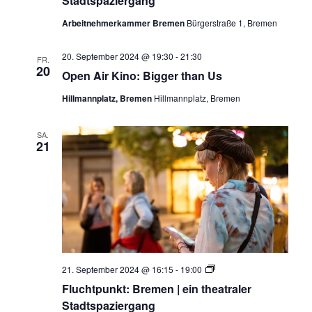
Stadtspaziergang
Eintritt
in
Arbeitnehmerkammer Bremen
Bürgerstraße 1, Bremen
die
Klimazone
20. September 2024 @ 19:30
-
21:30
FR.
20
Open Air Kino: Bigger than Us
Hillmannplatz, Bremen
Hillmannplatz, Bremen
SA.
21
Fluchtpunkt:
21. September 2024 @ 16:15
-
19:00
Bremen
Fluchtpunkt: Bremen | ein theatraler
I
Bewegter
Stadtspaziergang