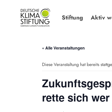
Links
Zur
überspringen
primären
Navigation
Stiftung
Aktiv 
springen
Zum
Inhalt
springen
« Alle Veranstaltungen
Diese Veranstaltung hat bereits stattg
Zukunftsgesp
rette sich we