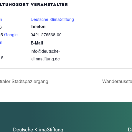
LTUNGSORT
VERANSTALTER
n
Deutsche KlimaStiftung
Telefon
6
95
Google
0421 276568-00
en
E-Mail
info@deutsche-
15
klimastiftung.de
traler Stadtspaziergang
Wanderausste
Deutsche KlimaStiftung
D