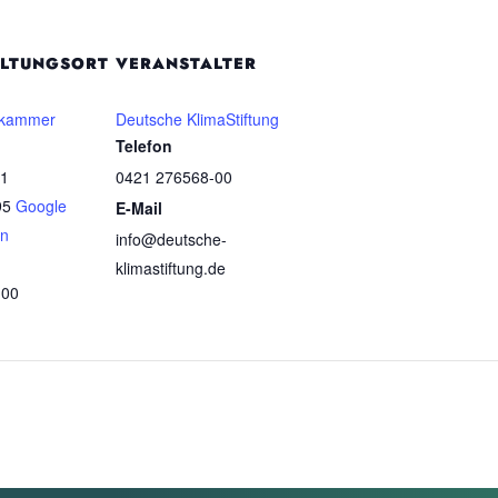
LTUNGSORT
VERANSTALTER
rkammer
Deutsche KlimaStiftung
Telefon
 1
0421 276568-00
95
Google
E-Mail
en
info@deutsche-
klimastiftung.de
-00