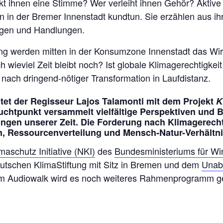
kt ihnen eine Stimme? Wer verleiht ihnen Gehör? Aktiv
n in der Bremer Innenstadt kundtun. Sie erzählen aus i
ungen und Handlungen.
ng werden mitten in der Konsumzone Innenstadt das Wir
h wieviel Zeit bleibt noch? Ist globale Klimagerechtigke
nach dringend-nötiger Transformation in Laufdistanz.
tet der Regisseur Lajos Talamonti mit dem Projekt
K
chtpunkt versammelt vielfältige Perspektiven und Be
gen unserer Zeit. Die Forderung nach Klimagerechti
on, Ressourcenverteilung und Mensch-Natur-Verhältni
maschutz Initiative (NKI)
des
Bundesministeriums für Wi
Deutschen KlimaStiftung mit Sitz in Bremen und dem
Unabh
em Audiowalk wird es noch weiteres Rahmenprogramm g