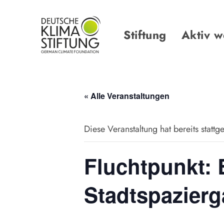
Links
Zur
überspringen
primären
Navigation
Stiftung
Aktiv 
springen
Zum
Inhalt
springen
« Alle Veranstaltungen
Diese Veranstaltung hat bereits stattg
Fluchtpunkt: 
Stadtspazier