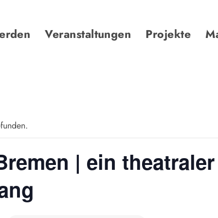
werden
Veranstaltungen
Projekte
Ma
efunden.
Bremen | ein theatraler
gang