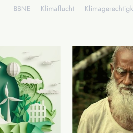
l
BBNE
Klimaflucht
Klimagerechtigk