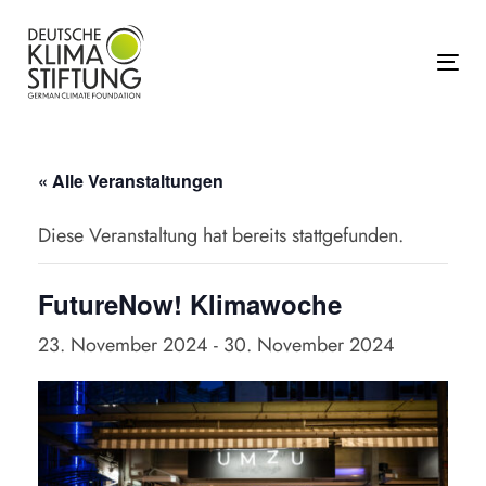
Links
Zur
überspringen
primären
Navigation
Tog
springen
Zum
Inhalt
« Alle Veranstaltungen
springen
Diese Veranstaltung hat bereits stattgefunden.
FutureNow! Klimawoche
23. November 2024
-
30. November 2024