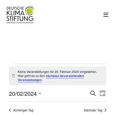
Links
Zur
überspringen
primären
Navigation
Tog
springen
Zum
Inhalt
springen
Veranstaltungen
Keine Veranstaltungen für 20. Februar 2024 vorgesehen.
Hier geht es zu den
nächsten bevorstehenden
Hinweis
Veranstaltungen
.
für
20/02/2024
Vera
Ver
Suche
Tag
20.
Datum
Ans
wählen.
Such
Vorheriger Tag
Nächster Tag