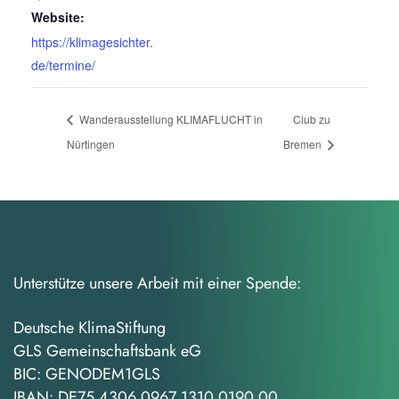
Website:
https://klimagesichter.
de/termine/
Wanderausstellung KLIMAFLUCHT in
Club zu
Nürtingen
Bremen
Unterstütze unsere Arbeit mit einer Spende:
Deutsche KlimaStiftung
GLS Gemeinschaftsbank eG
BIC: GENODEM1GLS
IBAN: DE75 4306 0967 1310 0190 00