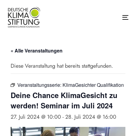
Links
Zur
überspringen
primären
Navigation
Tog
springen
Zum
Inhalt
« Alle Veranstaltungen
springen
Diese Veranstaltung hat bereits stattgefunden.
Veranstaltungsserie:
KlimaGesichter Qualifikation
Deine Chance KlimaGesicht zu
werden! Seminar im Juli 2024
27. Juli 2024 @ 10:00
-
28. Juli 2024 @ 16:00