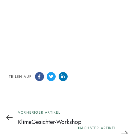
Navig
TEILEN AUF
Vorheriger
VORHERIGER ARTIKEL
Artikel
KlimaGesichter-Workshop
Nächster
NÄCHSTER ARTIKEL