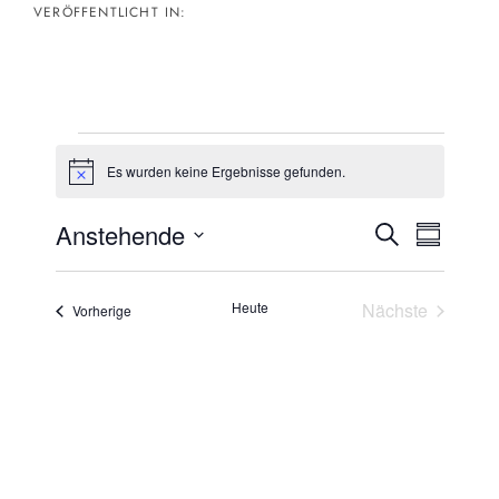
VERÖFFENTLICHT IN:
Veranstaltungen
Es wurden keine Ergebnisse gefunden.
Hinweis
Anstehende
Veran
Vera
Suche
Zusammenf
Datum
Ansi
auswählen.
Such
Heute
Nächste
Veranstaltungen
Vorherige
Navi
Veranstaltun
und
Ansic