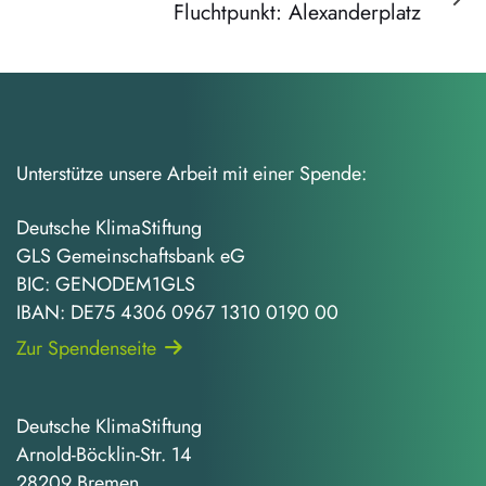
Artikel
Fluchtpunkt: Alexanderplatz
Unterstütze unsere Arbeit mit einer Spende:
Deutsche KlimaStiftung
GLS Gemeinschaftsbank eG
BIC: GENODEM1GLS
IBAN: DE75 4306 0967 1310 0190 00
Zur Spendenseite
Deutsche KlimaStiftung
Arnold-Böcklin-Str. 14
28209 Bremen