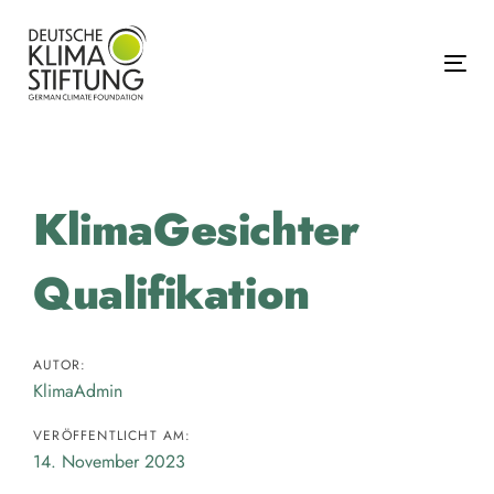
Links
Zur
überspringen
primären
Navigation
Tog
springen
Zum
Inhalt
springen
Beitragsnavigation
KlimaGesichter
Qualifikation
AUTOR:
KlimaAdmin
VERÖFFENTLICHT AM:
14. November 2023