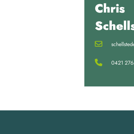
Chris
Schell
schellste
0421 276