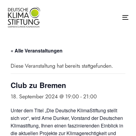
Links
Zur
überspringen
primären
Navigation
Tog
springen
Zum
Inhalt
« Alle Veranstaltungen
springen
Diese Veranstaltung hat bereits stattgefunden.
Club zu Bremen
18. September 2024 @ 19:00
-
21:00
Unter dem Titel „Die Deutsche KlimaStiftung stellt
sich vor“, wird Arne Dunker, Vorstand der Deutschen
Klimastiftung, Ihnen einen faszinierenden Einblick in
die aktuellen Projekte zur Klimagerechtigkeit und