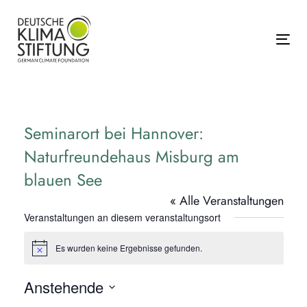
Links
Zur
überspringen
primären
Navigation
Tog
springen
Zum
Inhalt
springen
Seminarort bei Hannover:
Naturfreundehaus Misburg am
blauen See
« Alle Veranstaltungen
Veranstaltungen an diesem veranstaltungsort
Es wurden keine Ergebnisse gefunden.
Hinweis
Anstehende
Datum