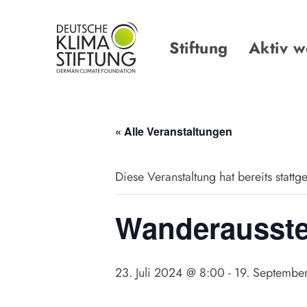
Links
Zur
überspringen
primären
Navigation
Stiftung
Aktiv 
springen
Zum
Inhalt
springen
« Alle Veranstaltungen
Diese Veranstaltung hat bereits stattg
Wanderausste
23. Juli 2024 @ 8:00
-
19. Septembe