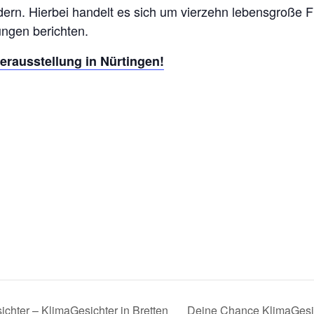
ern. Hierbei handelt es sich um vierzehn lebensgroße Fi
ungen berichten.
erausstellung in Nürtingen!
chter – KlimaGesichter in Bretten
Deine Chance KlimaGesic