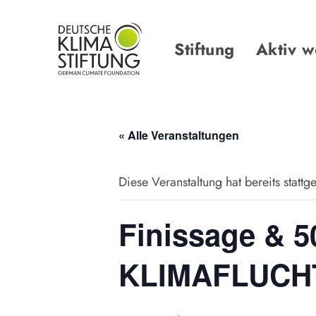
Links
Zur
überspringen
primären
Navigation
Stiftung
Aktiv 
springen
Zum
Inhalt
springen
« Alle Veranstaltungen
Diese Veranstaltung hat bereits stattg
Finissage & 5
KLIMAFLUCH