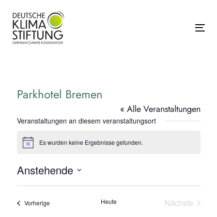
Links
Zur
überspringen
primären
Navigation
Tog
springen
Zum
Inhalt
springen
Parkhotel Bremen
« Alle Veranstaltungen
Veranstaltungen an diesem veranstaltungsort
Es wurden keine Ergebnisse gefunden.
Hinweis
Anstehende
Datum
wählen.
Heute
Nächste
Veranstaltungen
Vorherige
Veranstalt