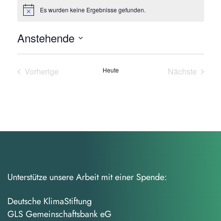
Es wurden keine Ergebnisse gefunden.
Hinweis
Anstehende
Datum
wählen.
Vorherige
Heute
Nächste
Veranstaltungen
Veranstalt
Unterstütze unsere Arbeit mit einer Spende:
Deutsche KlimaStiftung
GLS Gemeinschaftsbank eG