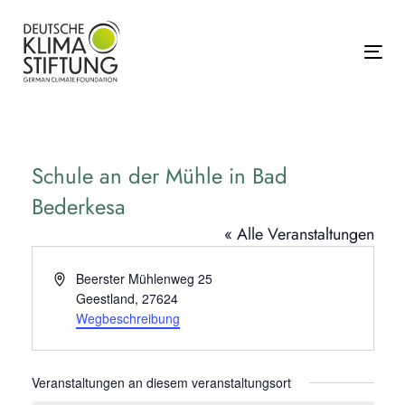
Links
Zur
überspringen
primären
Navigation
Tog
springen
Zum
Inhalt
springen
Schule an der Mühle in Bad
Bederkesa
« Alle Veranstaltungen
Adresse
Beerster Mühlenweg 25
Geestland
,
27624
Wegbeschreibung
Veranstaltungen an diesem veranstaltungsort