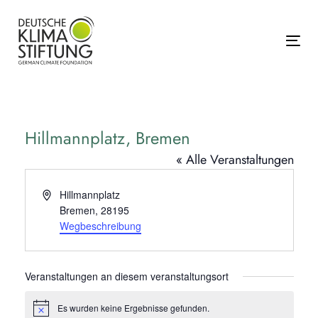
Links
Zur
überspringen
primären
Navigation
Tog
springen
Zum
Inhalt
springen
Hillmannplatz, Bremen
« Alle Veranstaltungen
Adresse
Hillmannplatz
Bremen
,
28195
Wegbeschreibung
Veranstaltungen an diesem veranstaltungsort
Es wurden keine Ergebnisse gefunden.
Hinweis