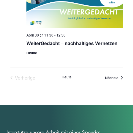
April 30 @ 11:30
-
12:30
WeiterGedacht – nachhaltiges Vernetzen
Online
Vorherige
Heute
Veransta
Nächste
Veranstaltungen
Unterstütze unsere Arbeit mit einer Spende: