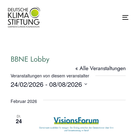
Links
Zur
überspringen
primären
Navigation
Tog
springen
Zum
Inhalt
springen
BBNE Lobby
« Alle Veranstaltungen
Veranstaltungen von diesem veranstalter
24/02/2026
 - 
08/08/2026
Datum
wählen.
Februar 2026
DI.
24