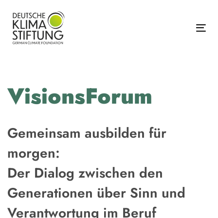
Links
Zur
überspringen
primären
Navigation
Tog
springen
Zum
Inhalt
springen
VisionsForum
Gemeinsam ausbilden für
morgen:
Der Dialog zwischen den
Generationen über Sinn und
Verantwortung im Beruf