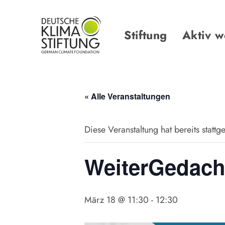
Links
Zur
überspringen
primären
Navigation
Stiftung
Aktiv 
springen
Zum
Inhalt
springen
« Alle Veranstaltungen
Diese Veranstaltung hat bereits stattg
WeiterGedacht
März 18 @ 11:30
-
12:30