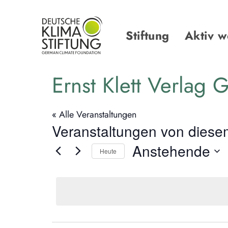
Links
Zur
überspringen
primären
Navigation
Stiftung
Aktiv 
springen
Zum
Inhalt
Ernst Klett Verlag
springen
« Alle Veranstaltungen
Veranstaltungen von diesem
Anstehende
Heute
Datum
wählen.