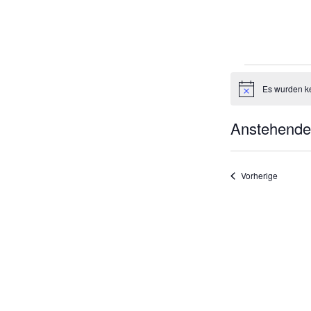
Veran
Es wurden k
Hinweis
Anstehende
Datum
auswählen.
Veransta
Vorherige