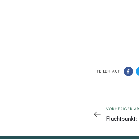
TEILEN AUF
Vorheriger
VORHERIGER AR
Artikel
Fluchtpunkt: