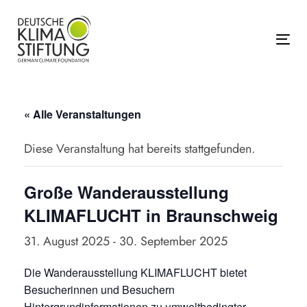
Links
Zur
überspringen
primären
Navigation
Tog
springen
Zum
Inhalt
« Alle Veranstaltungen
springen
Diese Veranstaltung hat bereits stattgefunden.
Große Wanderausstellung
KLIMAFLUCHT in Braunschweig
31. August 2025
-
30. September 2025
Die Wanderausstellung KLIMAFLUCHT bietet
Besucherinnen und Besuchern
Hintergrundinformationen zu umweltbedingter