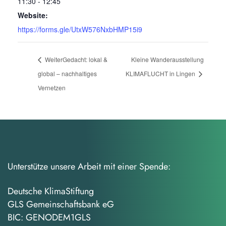
11:30 - 12:45
Website:
https://forms.gle/UtxW576NxbHMP15i9
WeiterGedacht: lokal &
Kleine Wanderausstellung
global – nachhaltiges
KLIMAFLUCHT in Lingen
Vernetzen
Unterstütze unsere Arbeit mit einer Spende:
Deutsche KlimaStiftung
GLS Gemeinschaftsbank eG
BIC: GENODEM1GLS