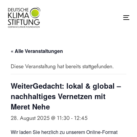
Links
Zur
überspringen
primären
Navigation
Tog
springen
Zum
Inhalt
« Alle Veranstaltungen
springen
Diese Veranstaltung hat bereits stattgefunden.
WeiterGedacht: lokal & global –
nachhaltiges Vernetzen mit
Meret Nehe
28. August 2025 @ 11:30
-
12:45
Wir laden Sie herzlich zu unserem Online-Format