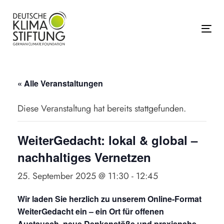
Links
Zur
überspringen
primären
Navigation
Tog
springen
Zum
Inhalt
« Alle Veranstaltungen
springen
Diese Veranstaltung hat bereits stattgefunden.
WeiterGedacht: lokal & global –
nachhaltiges Vernetzen
25. September 2025 @ 11:30
-
12:45
Wir laden Sie herzlich zu unserem Online-Format
WeiterGedacht ein – ein Ort für offenen
Austausch, neue Denkanstöße und praxisnahe