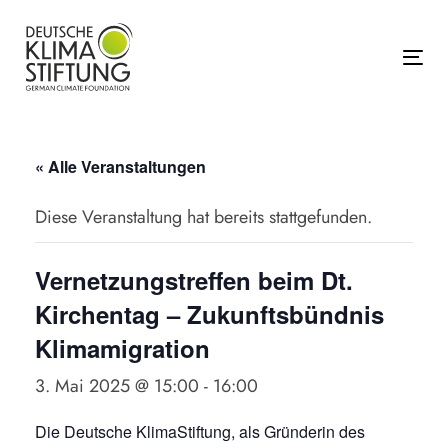
Links
Zur
überspringen
primären
Navigation
Tog
springen
Zum
Inhalt
« Alle Veranstaltungen
springen
Diese Veranstaltung hat bereits stattgefunden.
Vernetzungstreffen beim Dt.
Kirchentag – Zukunftsbündnis
Klimamigration
3. Mai 2025 @ 15:00
-
16:00
Die Deutsche KlimaStiftung, als Gründerin des