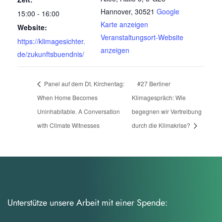
Hannover
,
30521
Google
15:00 - 16:00
Karte anzeigen
Website:
Veranstaltungsort-Website
https://klimagesichter.
anzeigen
de/zukunftsbuendnis/
Panel auf dem Dt. Kirchentag:
#27 Berliner
When Home Becomes
Klimagespräch: Wie
Uninhabitable. A Conversation
begegnen wir Vertreibung
with Climate Witnesses
durch die Klimakrise?
Unterstütze unsere Arbeit mit einer Spende: