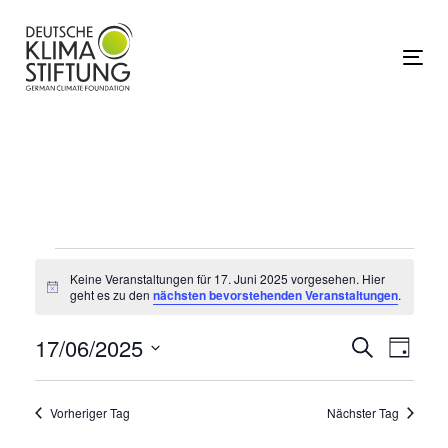
Links
Zur
überspringen
primären
Navigation
Tog
springen
Zum
Inhalt
springen
Veranstaltungen
Keine Veranstaltungen für 17. Juni 2025 vorgesehen. Hier
Hinweis
geht es zu den
nächsten bevorstehenden Veranstaltungen
.
für
17/06/2025
Vera
Ver
Suche
Tag
Datum
Ans
17.
wählen.
Such
Vorheriger Tag
Nächster Tag
Nav